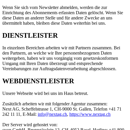
Wenn Sie sich vom Newsletter abmelden, werden die zur
Einrichtung des Abonnements erfassten Daten gelöscht. Wenn Sie
diese Daten an anderer Stelle und für andere Zwecke an uns
übermittelt haben, bleiben diese Daten weiterhin bei uns.
DIENSTLEISTER
In einzelnen Bereichen arbeiten wir mit Partnern zusammen. Bei
den Partnern, an welche wir Ihre personenbezogenen Daten
weitergeben, haben wir uns vorgängig vom gesetzeskonformen
Umgang mit Ihren Daten überzeugt und entsprechende
Vereinbarungen zur Auftragsdatenverarbeitung abgeschlossen.
WEBDIENSTLEISTER
Unsere Webseite wird bei uns im Haus betreut.
Zusätzlich arbeiten wir mit folgender Agentur zusammen:
Next AG, Scheffelstrasse 1, CH-9000 St. Gallen, Telefon +41 71
242 11 11, E-Mail:
info@
nextag.ch
,
https://www.nextag.ch
Der Server wird gehostet von:
cyon GmbH, Brunngässlein 12, CH-4052 Basel, Hotline: +41 800