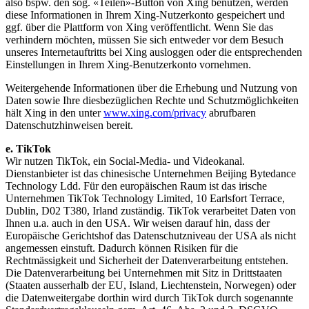
also bspw. den sog. «Teilen»-Button von Xing benutzen, werden
diese Informationen in Ihrem Xing-Nutzerkonto gespeichert und
ggf. über die Plattform von Xing veröffentlicht. Wenn Sie das
verhindern möchten, müssen Sie sich entweder vor dem Besuch
unseres Internetauftritts bei Xing ausloggen oder die entsprechenden
Einstellungen in Ihrem Xing-Benutzerkonto vornehmen.
Weitergehende Informationen über die Erhebung und Nutzung von
Daten sowie Ihre diesbezüglichen Rechte und Schutzmöglichkeiten
hält Xing in den unter
www.xing.com/privacy
abrufbaren
Datenschutzhinweisen bereit.
e. TikTok
Wir nutzen TikTok, ein Social-Media- und Videokanal.
Dienstanbieter ist das chinesische Unternehmen Beijing Bytedance
Technology Ldd. Für den europäischen Raum ist das irische
Unternehmen TikTok Technology Limited, 10 Earlsfort Terrace,
Dublin, D02 T380, Irland zuständig. TikTok verarbeitet Daten von
Ihnen u.a. auch in den USA. Wir weisen darauf hin, dass der
Europäische Gerichtshof das Datenschutzniveau der USA als nicht
angemessen einstuft. Dadurch können Risiken für die
Rechtmässigkeit und Sicherheit der Datenverarbeitung entstehen.
Die Datenverarbeitung bei Unternehmen mit Sitz in Drittstaaten
(Staaten ausserhalb der EU, Island, Liechtenstein, Norwegen) oder
die Datenweitergabe dorthin wird durch TikTok durch sogenannte