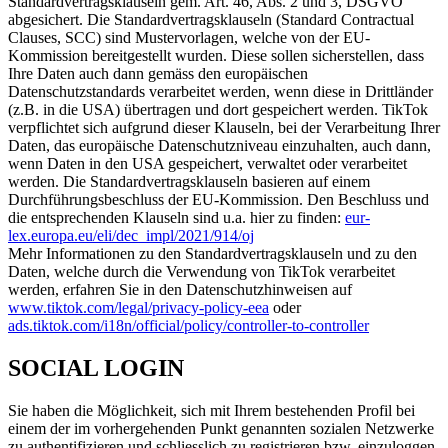
Standardvertragsklauseln gem. Art. 46, Abs. 2 und 3, DSGVO
abgesichert. Die Standardvertragsklauseln (Standard Contractual
Clauses, SCC) sind Mustervorlagen, welche von der EU-
Kommission bereitgestellt wurden. Diese sollen sicherstellen, dass
Ihre Daten auch dann gemäss den europäischen
Datenschutzstandards verarbeitet werden, wenn diese in Drittländer
(z.B. in die USA) übertragen und dort gespeichert werden. TikTok
verpflichtet sich aufgrund dieser Klauseln, bei der Verarbeitung Ihrer
Daten, das europäische Datenschutzniveau einzuhalten, auch dann,
wenn Daten in den USA gespeichert, verwaltet oder verarbeitet
werden. Die Standardvertragsklauseln basieren auf einem
Durchführungsbeschluss der EU-Kommission. Den Beschluss und
die entsprechenden Klauseln sind u.a. hier zu finden:
eur-
lex.europa.eu/eli/dec_impl/2021/914/oj
Mehr Informationen zu den Standardvertragsklauseln und zu den
Daten, welche durch die Verwendung von TikTok verarbeitet
werden, erfahren Sie in den Datenschutzhinweisen auf
www.tiktok.com/legal/privacy-policy-eea
oder
ads.tiktok.com/i18n/official/policy/controller-to-controller
SOCIAL LOGIN
Sie haben die Möglichkeit, sich mit Ihrem bestehenden Profil bei
einem der im vorhergehenden Punkt genannten sozialen Netzwerke
zu authentifizieren und schliesslich zu registrieren bzw. einzuloggen.