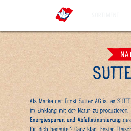
SORTIMENT
Skip
Skip
to
to
navigation
main
NA
(Press
content
SUTTE
Enter)
(Press
Enter)
Als Marke der Ernst Sutter AG ist es SUTTE
im Einklang mit der Natur zu produzieren.
Energiesparen und Abfallminimierung
gese
für dich bedeutet? Ganz klar: Bester Fleis