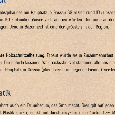
ch
iebsgebäudes am Hauptsitz in Gossau SG erzielt rund 11% unse
 ihn 170 Einfamilienhäuser verbrauchen würden. Und auch an d
agen. Jene in Bazenheid ist eine der grössten in der Region.
nte Holzschnitzelheizung
. Erbaut wurde sie in Zusammenarbeit mi
rn: Die naturbelassenen Waldhackschnitzel stammen alle aus e
am Hauptsitz in Gossau (plus diverse umliegende Firmen) werd
stik
hört auch ein Drumherum, das Sinn macht. Dies gilt auf jeden 
l Plastik stark gesenkt und durch rezyklierbaren Karton bzw. Mat