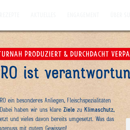
REZEPTE
AKTUELLES
ENGAGEMENT
ÜBER S
TURNAH PRODUZIERT & DURCHDACHT VERPA
RO ist verantwortun
RO ein besonderes Anliegen, Fleischspezialitäten
 Dabei haben wir uns klare
Ziele
zu
Klimaschutz,
tzt und vieles davon bereits umgesetzt. Was das
chgenuss mit gutem Gewissen!