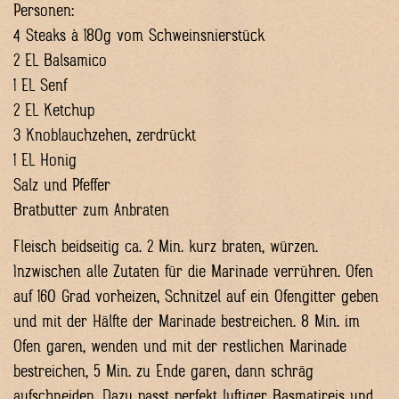
Personen:
4 Steaks à 180g vom Schweinsnierstück
2 EL Balsamico
1 EL Senf
2 EL Ketchup
3 Knoblauchzehen, zerdrückt
1 EL Honig
Salz und Pfeffer
Bratbutter zum Anbraten
Fleisch beidseitig ca. 2 Min. kurz braten, würzen.
Inzwischen alle Zutaten für die Marinade verrühren. Ofen
auf 160 Grad vorheizen, Schnitzel auf ein Ofengitter geben
und mit der Hälfte der Marinade bestreichen. 8 Min. im
Ofen garen, wenden und mit der restlichen Marinade
bestreichen, 5 Min. zu Ende garen, dann schräg
aufschneiden. Dazu passt perfekt luftiger Basmatireis und