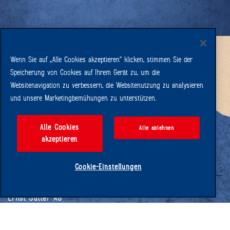
Wenn Sie auf „Alle Cookies akzeptieren“ klicken, stimmen Sie der
Speicherung von Cookies auf Ihrem Gerät zu, um die
Säntis 2502 m. ü. M.
Websitenavigation zu verbessern, die Websitenutzung zu analysieren
und unsere Marketingbemühungen zu unterstützen.
Alle Cookies
Alle ablehnen
akzeptieren
Cookie-Einstellungen
Ernst Sutter AG
Schlachthofstrasse 20
CH-9200 Gossau