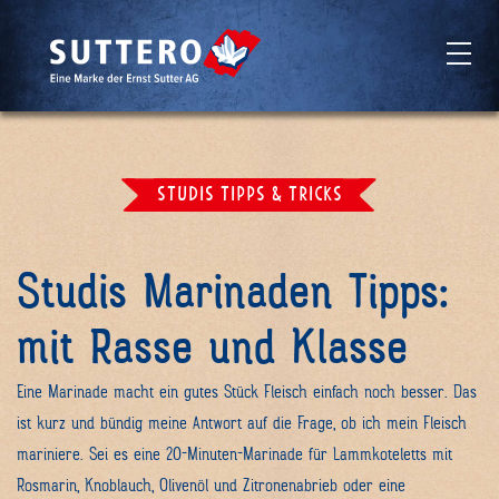
Skip
Skip
to
to
navigation
main
STUDIS TIPPS & TRICKS
(Press
content
Enter)
(Press
Studis Marinaden Tipps:
Enter)
mit Rasse und Klasse
Eine Marinade macht ein gutes Stück Fleisch einfach noch besser. Das
ist kurz und bündig meine Antwort auf die Frage, ob ich mein Fleisch
mariniere. Sei es eine 20-Minuten-Marinade für Lammkoteletts mit
Rosmarin, Knoblauch, Olivenöl und Zitronenabrieb oder eine