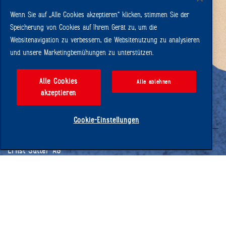
Wenn Sie auf „Alle Cookies akzeptieren“ klicken, stimmen Sie der
Speicherung von Cookies auf Ihrem Gerät zu, um die
Säntis 2502 m. ü. M.
Websitenavigation zu verbessern, die Websitenutzung zu analysieren
und unsere Marketingbemühungen zu unterstützen.
Alle Cookies
Alle ablehnen
akzeptieren
Cookie-Einstellungen
Ernst Sutter AG
Schlachthofstrasse 20
CH-9200 Gossau
T. +41 (0) 58 476 30 00
info@
suttero.ch
www.ernstsutter.ch