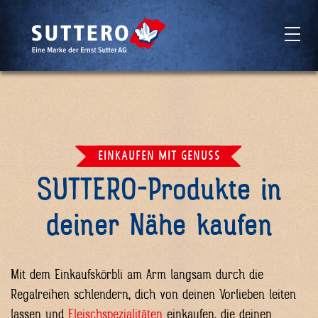
Skip
Skip
to
to
navigation
main
(Press
content
EINKAUFEN MIT GENUSS
Enter)
(Press
SUTTERO-Produkte in
Enter)
deiner Nähe kaufen
Mit dem Einkaufskörbli am Arm langsam durch die
Regalreihen schlendern, dich von deinen Vorlieben leiten
lassen und
Fleischspezialitäten
einkaufen, die deinen