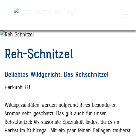
Skip
Skip
to
to
Reh-Schnitzel
navigation
main
(Press
content
Enter)
(Press
Beliebtes Wildgericht: Das Rehschnitzel
Enter)
Herkunft EU
Wildspezialitäten werden aufgrund ihres besonderen
Aromas sehr geschätzt. Das gilt auch für unser
Rehschnitzel: Als saisonale Spezialität findest du es im
Herbst im Kühlregal. Mit ein paar feinen Beilagen zauberst