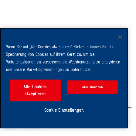
Wenn Sie auf „Alle Cookies akzeptieren“ klicken, stimmen Sie der
Speicherung von Cookies auf Ihrem Gerät zu, um die
Säntis 2502 m. ü. M.
Websitenavigation zu verbessern, die Websitenutzung zu analysieren
und unsere Marketingbemühungen zu unterstützen.
Alle Cookies
Alle ablehnen
akzeptieren
Cookie-Einstellungen
Ernst Sutter AG
Schlachthofstrasse 20