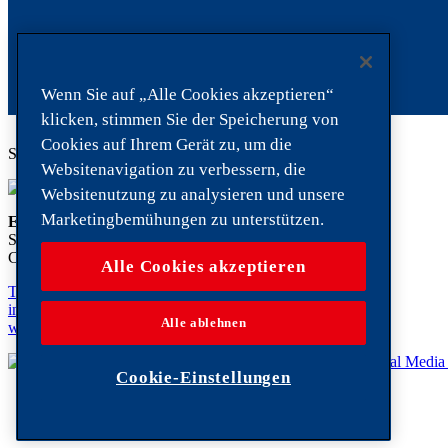
Wenn Sie auf „Alle Cookies akzeptieren“
klicken, stimmen Sie der Speicherung von
Cookies auf Ihrem Gerät zu, um die
Säntis 2502 m. ü. M.
Websitenavigation zu verbessern, die
Websitenutzung zu analysieren und unsere
Marketingbemühungen zu unterstützen.
Ernst Sutter AG
Schlachthofstrasse 20
CH-9200 Gossau
Alle Cookies akzeptieren
T. +41 (0) 58 476 30 00
info@
suttero.ch
Alle ablehnen
www.ernstsutter.ch
Cookie-Einstellungen
MEHR
MEHR
MEHR
MEHR
MEHR
MEHR
Impressum
© 2026
Ernst Sutter AG
Datenschutz