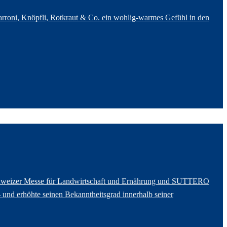
arroni, Knöpfli, Rotkraut & Co. ein wohlig-warmes Gefühl in den
 Schweizer Messe für Landwirtschaft und Ernährung und SUTTERO
und erhöhte seinen Bekanntheitsgrad innerhalb seiner