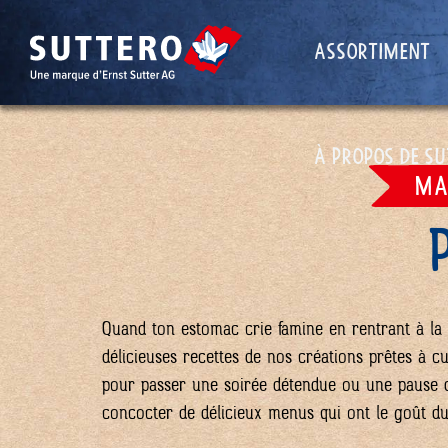
ASSORTIMENT
Skip
Skip
to
to
À PROPOS DE S
navigation
main
MA
(Press
content
Enter)
(Press
Enter)
Quand ton estomac crie famine en rentrant à la 
délicieuses recettes de nos créations prêtes à cuir
pour passer une soirée détendue ou une pause dî
concocter de délicieux menus qui ont le goût du 