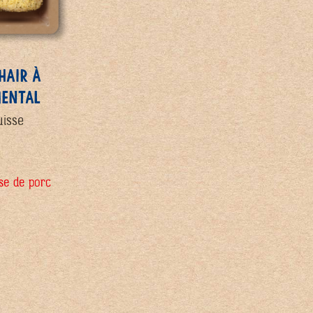
HAIR À
MENTAL
uisse