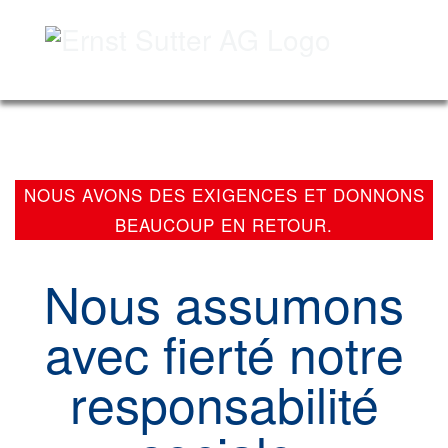
Skip
Skip
to
to
navigation
main
(Press
content
NOUS AVONS DES EXIGENCES ET DONNONS
Enter)
(Press
BEAUCOUP EN RETOUR.
Enter)
Nous assumons
avec fierté notre
responsabilité