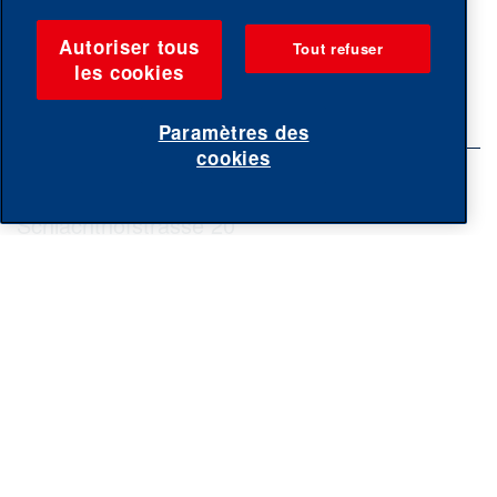
Autoriser tous
Tout refuser
les cookies
Paramètres des
cookies
Ernst Sutter AG
Schlachthofstrasse 20
CH-9200 Gossau
T. +41 (0) 58 476 30 00
info@
suttero.ch
www.ernstsutter.ch