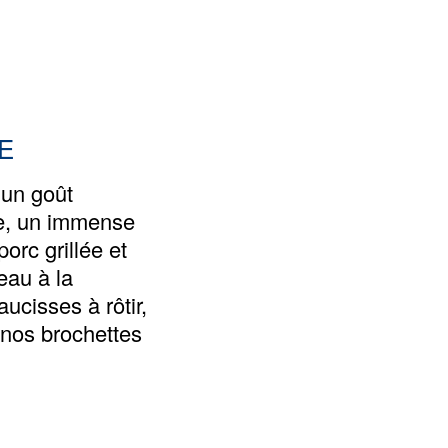
E
 un goût
le, un immense
orc grillée et
eau à la
ucisses à rôtir,
, nos brochettes