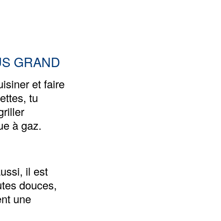
US GRAND
isiner et faire
ettes, tu
riller
ue à gaz.
ssi, il est
utes douces,
ent une