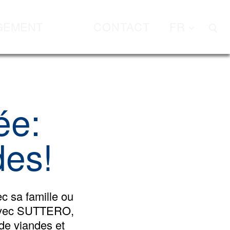
GEMENT
CONTACT
FR
ée:
des!
ec sa famille ou
? Avec SUTTERO,
 de viandes et