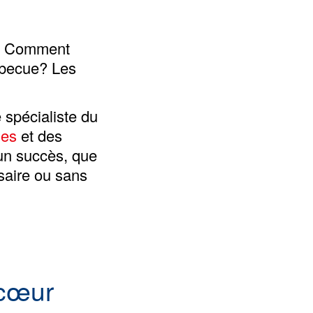
e? Comment
arbecue? Les
e spécialiste du
les
et des
un succès, que
saire ou sans
 cœur