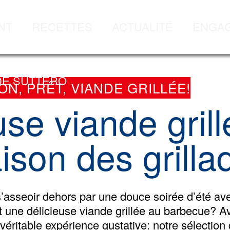
NT
RECETTES
ACTUALITÉ
ENGA
DE SUTTERO
ON, PRÊT, VIANDE GRILLÉE!
se viande grill
aison des grilla
 s’asseoir dehors par une douce soirée d’été av
ant une délicieuse viande grillée au barbecue
 véritable expérience gustative: notre sélection