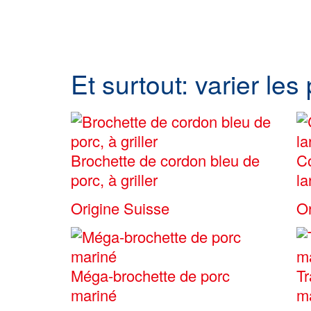
Et surtout: varier les
Brochette de cordon bleu de
Co
porc, à griller
la
Origine Suisse
Or
Méga-brochette de porc
Tr
mariné
m