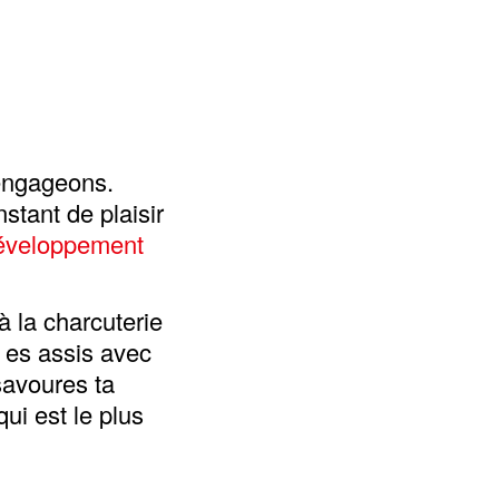
 engageons.
nstant de plaisir
éveloppement
à la charcuterie
u es assis avec
savoures ta
ui est le plus