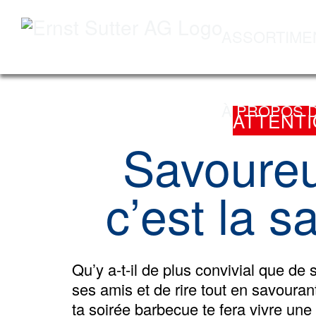
ASSORTIME
Skip
Skip
to
to
À PROPOS 
ATTENTI
navigation
main
(Press
content
Savoureu
Enter)
(Press
Enter)
c’est la s
Qu’y a-t-il de plus convivial que de
ses amis et de rire tout en savour
ta soirée barbecue te fera vivre une