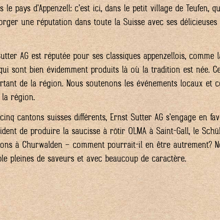
 pays d’Appenzell: c’est ici, dans le petit village de Teufen, q
 forger une réputation dans toute la Suisse avec ses délicieuses 
utter AG est réputée pour ses classiques appenzellois, comme 
 qui sont bien évidemment produits là où la tradition est née. 
ortant de la région. Nous soutenons les événements locaux et c
 la région.
cinq cantons suisses différents, Ernst Sutter AG s’engage en fa
vident de produire la saucisse à rôtir OLMA à Saint-Gall, le Sch
sons à Churwalden – comment pourrait-il en être autrement? No
table pleines de saveurs et avec beaucoup de caractère.