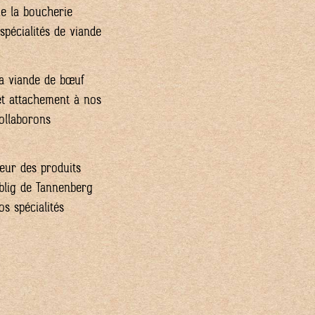
ue la boucherie
spécialités de viande
la viande de bœuf
Cet attachement à nos
ollaborons
veur des produits
üblig de Tannenberg
s spécialités