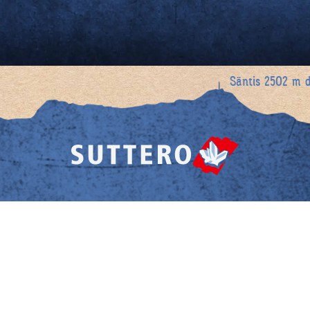
Säntis 2502 m d’
T. +41 (0) 58 476 30 00
info@
suttero.ch
www.ernstsutter.ch
ions légales
© 2026
Ernst Sutter AG
Protection des do