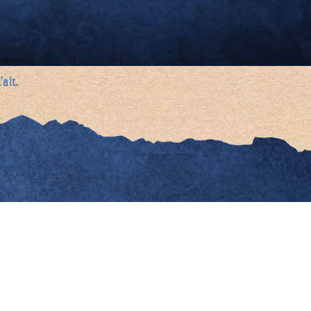
alt.
nnées