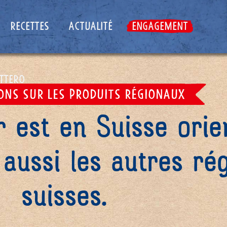
RECETTES
ACTUALITÉ
ENGAGEMENT
UTTERO
ONS SUR LES PRODUITS RÉGIONAUX
 est en Suisse orien
aussi les autres ré
suisses.