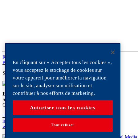
Retrouve ici ton produit favori de SUTTERO
En cliquant sur « Accepter tous les cookies »,
Précédent
vous acceptez le stockage de cookies sur
Säntis 2502 m d’alt.
votre appareil pour améliorer la navigation
sur le site, analyser son utilisation et
contribuer à nos efforts de marketing.
Ernst Sutter AG
Schlachthofstrasse 20
CH-9200 Gossau
Autoriser tous les cookies
T. +41 (0) 58 476 30 00
info@
suttero.ch
Tout refuser
www.ernstsutter.ch