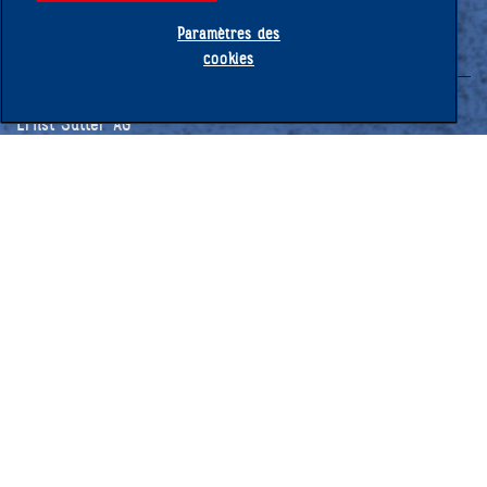
Paramètres des
cookies
Ernst Sutter AG
Schlachthofstrasse 20
CH-9200 Gossau
T. +41 (0) 58 476 30 00
info@
suttero.ch
www.ernstsutter.ch
Mentions
© 2026
Ernst Sutter
Protection des
légales
AG
données