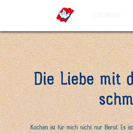
SORTIMENT
Skip
Skip
to
to
navigation
main
(Press
content
Enter)
(Press
Die Liebe mit d
Enter)
schm
Kochen ist für mich nicht nur Beruf. Es ist