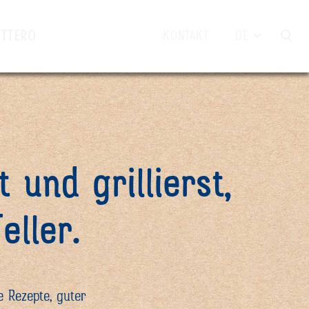
UTTERO
KONTAKT
DE
 und grillierst,
ller.
e Rezepte, guter